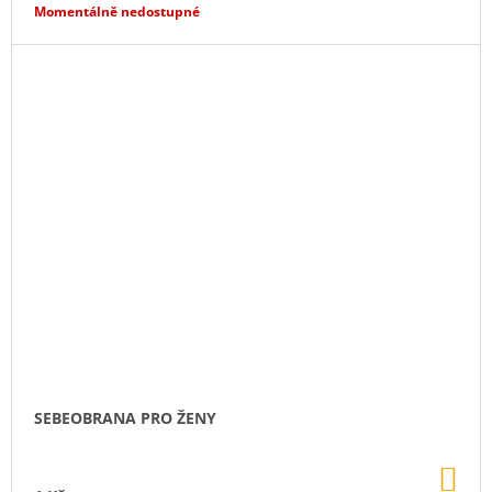
Momentálně nedostupné
SEBEOBRANA PRO ŽENY
DO
KO