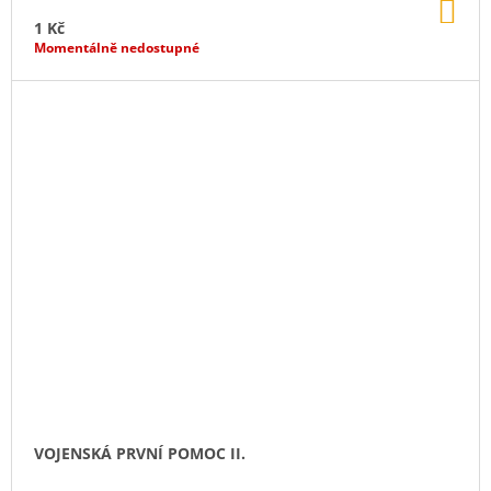
DO
KO
1 Kč
Momentálně nedostupné
VOJENSKÁ PRVNÍ POMOC II.