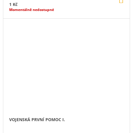
KO
1 Kč
Momentálně nedostupné
VOJENSKÁ PRVNÍ POMOC I.