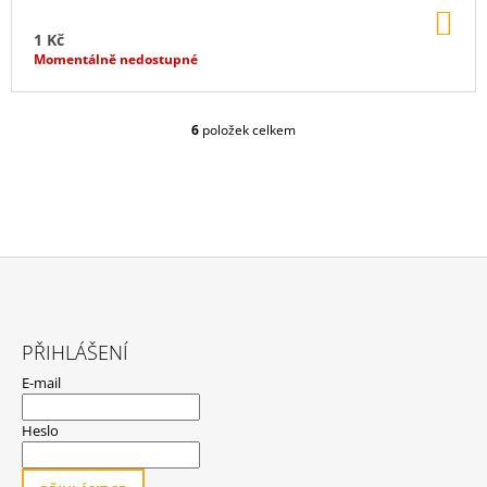
DO
KO
1 Kč
Momentálně nedostupné
6
položek celkem
O
V
L
Á
D
A
C
Í
P
Z
R
Á
V
PŘIHLÁŠENÍ
P
K
E-mail
Y
A
V
T
Ý
Heslo
P
Í
I